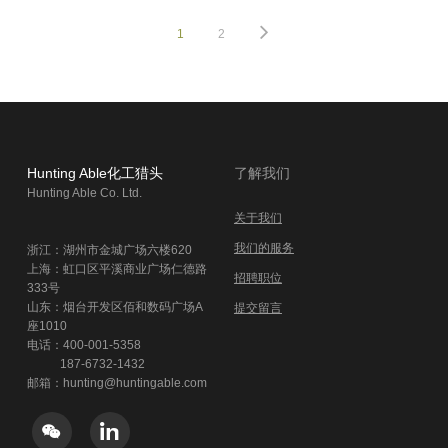
1
2
Hunting Able化工猎头
了解我们
Hunting Able Co. Ltd.
关于我们
我们的服务
浙江：湖州市金城广场六楼620
​上海：虹口区平溪商业广场​仁德路
招聘职位
333号
山东：烟台开发区佰和数码广场A
提交留言
座1010
电话：400-001-5358
187-67​32-1432
邮箱：hunting@huntingable.com